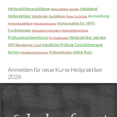
Heilpraktikerausbildung
Infoabend
Heilpraktiker werden
Anmeldung
Heilpraktiker
Inhalte der Ausbildung
Elann Cor Schule
Homöopathie für HPPs
Hypnoseausbildung
Verhaltenstherapie
Fortbildungen
Infomaterial anfordern
Heilpraktikerprüfung
Prüfungsvorbereitung
Heilpraktiker werden
Psychotherapie
Gestalttherapie
mündliche Prüfung
HPP Nürnberger Land
lernen
online Kurs
Prüfungsfragen
Infoabend besuchen
Anmelden für neue Kurse Heilpraktiker
2026