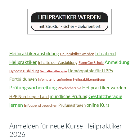
Heilpraktikerausbildung
Infoabend
Heilpraktiker werden
Anmeldung
Heilpraktiker
Inhalte der Ausbildung
Elann Cor Schule
Homöopathie für HPPs
Hypnoseausbildung
Verhaltenstherapie
Fortbildungen
Infomaterial anfordern
Heilpraktikerprüfung
Prüfungsvorbereitung
Heilpraktiker werden
Psychotherapie
Gestalttherapie
mündliche Prüfung
HPP Nürnberger Land
lernen
online Kurs
Prüfungsfragen
Infoabend besuchen
Anmelden für neue Kurse Heilpraktiker
2026