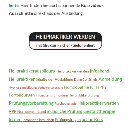
Seite
. Hier finden Sie auch spannende
Kurzvideo-
Ausschnitte
direkt aus der Ausbildung.
Heilpraktikerausbildung
Infoabend
Heilpraktiker werden
Anmeldung
Heilpraktiker
Inhalte der Ausbildung
Elann Cor Schule
Homöopathie für HPPs
Hypnoseausbildung
Verhaltenstherapie
Fortbildungen
Infomaterial anfordern
Heilpraktikerprüfung
Prüfungsvorbereitung
Heilpraktiker werden
Psychotherapie
Gestalttherapie
mündliche Prüfung
HPP Nürnberger Land
lernen
online Kurs
Prüfungsfragen
Infoabend besuchen