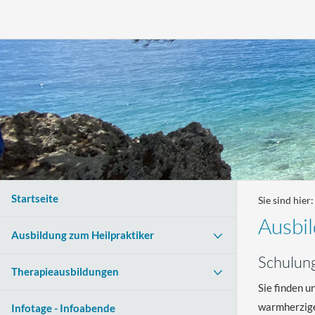
Startseite
Sie sind hier
Ausbil
Ausbildung zum Heilpraktiker
Schulung
Therapieausbildungen
Sie finden u
warmherzigen
Infotage - Infoabende