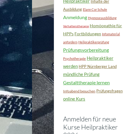
Heilpraktiker
Inhalte der
Ausbildung
Elann Cor Schule
Anmeldung
Hypnoseausbildung
Homöopathie für
Verhaltenstherapie
HPPs
Fortbildungen
Infomaterial
anfordern
Heilpraktikerprüfung
Prüfungsvorbereitung
Heilpraktiker
Psychotherapie
werden
HPP Nürnberger Land
mündliche Prüfung
Gestalttherapie lernen
Prüfungsfragen
Infoabend besuchen
online Kurs
Anmelden für neue
Kurse Heilpraktiker