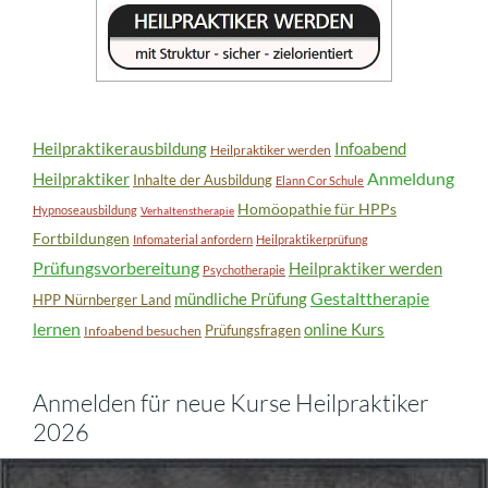
Heilpraktikerausbildung
Infoabend
Heilpraktiker werden
Anmeldung
Heilpraktiker
Inhalte der Ausbildung
Elann Cor Schule
Homöopathie für HPPs
Hypnoseausbildung
Verhaltenstherapie
Fortbildungen
Infomaterial anfordern
Heilpraktikerprüfung
Prüfungsvorbereitung
Heilpraktiker werden
Psychotherapie
Gestalttherapie
mündliche Prüfung
HPP Nürnberger Land
lernen
online Kurs
Prüfungsfragen
Infoabend besuchen
Anmelden für neue Kurse Heilpraktiker
2026